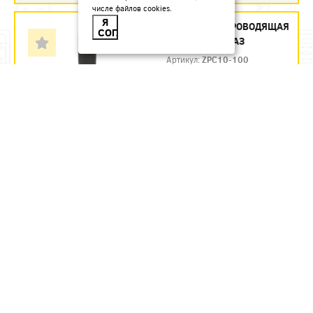
числе файлов cookies.
Я
ПАСТА ТОКОПРОВОДЯЩАЯ
СОГЛАСЕН
0,1Л IEK - ЗАКАЗ
Артикул:
ZPC10-100
505.45
руб.
Под заказ
В КОРЗИНУ
ПОЛОСА 25Х4ММ (64М)
ОЦИНКОВАННАЯ СТАЛЬ HDZ IEK
- ЗАКАЗ
Артикул:
ZPS10-11-025-064
20761.52
руб.
Под заказ
В КОРЗИНУ