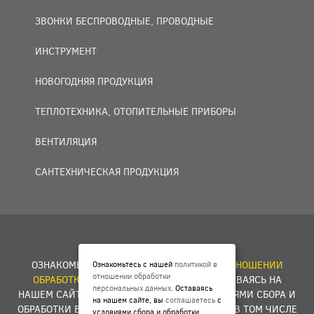
ЗВОНКИ БЕСПРОВОДНЫЕ, ПРОВОДНЫЕ
ИНСТРУМЕНТ
НОВОГОДНЯЯ ПРОДУКЦИЯ
ТЕПЛОТЕХНИКА, ОТОПИТЕЛЬНЫЕ ПРИБОРЫ
ВЕНТИЛЯЦИЯ
САНТЕХНИЧЕСКАЯ ПРОДУКЦИЯ
© 2007 — 2026 ООО «БАКО+».
ОЗНАКОМЬТЕСЬ С НАШЕЙ
ПОЛИТИКОЙ В ОТНОШЕНИИ
Ознакомьтесь с нашей
политикой в
отношении обработки
ОБРАБОТКИ ПЕРСОНАЛЬНЫХ ДАННЫХ
. ОСТАВАЯСЬ НА
персональных данных
. Оставаясь
НАШЕМ САЙТЕ, ВЫ
СОГЛАШАЕТЕСЬ
С УСЛОВИЯМИ СБОРА И
на нашем сайте, вы
соглашаетесь
с
ОБРАБОТКИ ВАШИХ ПЕРСОНАЛЬНЫХ ДАННЫХ, В ТОМ ЧИСЛЕ
условиями сбора и обработки