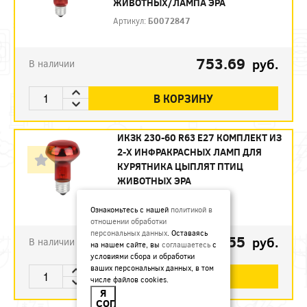
ЖИВОТНЫХ/ЛАМПА ЭРА
Артикул:
Б0072847
753.69
руб.
В наличии
В КОРЗИНУ
ИКЗК 230-60 R63 E27 КОМПЛЕКТ ИЗ
2-Х ИНФРАКРАСНЫХ ЛАМП ДЛЯ
КУРЯТНИКА ЦЫПЛЯТ ПТИЦ
ЖИВОТНЫХ ЭРА
Артикул:
Б0072848
Ознакомьтесь с нашей
политикой в
отношении обработки
персональных данных
. Оставаясь
493.55
руб.
В наличии
на нашем сайте, вы
соглашаетесь
с
условиями сбора и обработки
ваших персональных данных, в том
В КОРЗИНУ
числе файлов cookies.
Я
СОГЛАСЕН