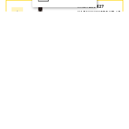
ИКЗК 250 Е27
КАЛАШНИКОВО УП.15
Артикул:
354.35
руб.
В наличии
В КОРЗИНУ
ИКЗК 60ВТ 230-60 R63 ДЛЯ
ОБОГРЕВА ЖИВОТНЫХ И
ОСВЕЩЕНИЯ Е27 ЭРА УП 50
Артикул:
Б0057281
246.1
руб.
В наличии
В КОРЗИНУ