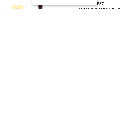
ИКЗК 250 Е27
КАЛАШНИКОВО УП.15
Артикул:
354.35
руб.
В наличии
В КОРЗИНУ
ИКЗК 60ВТ 230-60 R63 ДЛЯ
ОБОГРЕВА ЖИВОТНЫХ И
ОСВЕЩЕНИЯ Е27 ЭРА УП 50
Артикул:
Б0057281
246.1
руб.
В наличии
В КОРЗИНУ