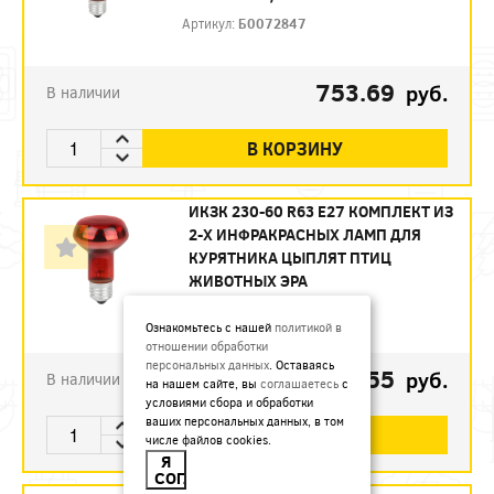
Артикул:
Б0072847
753.69
руб.
В наличии
В КОРЗИНУ
ИКЗК 230-60 R63 E27 КОМПЛЕКТ ИЗ
2-Х ИНФРАКРАСНЫХ ЛАМП ДЛЯ
КУРЯТНИКА ЦЫПЛЯТ ПТИЦ
ЖИВОТНЫХ ЭРА
Артикул:
Б0072848
Ознакомьтесь с нашей
политикой в
отношении обработки
персональных данных
. Оставаясь
493.55
руб.
В наличии
на нашем сайте, вы
соглашаетесь
с
условиями сбора и обработки
ваших персональных данных, в том
В КОРЗИНУ
числе файлов cookies.
Я
СОГЛАСЕН