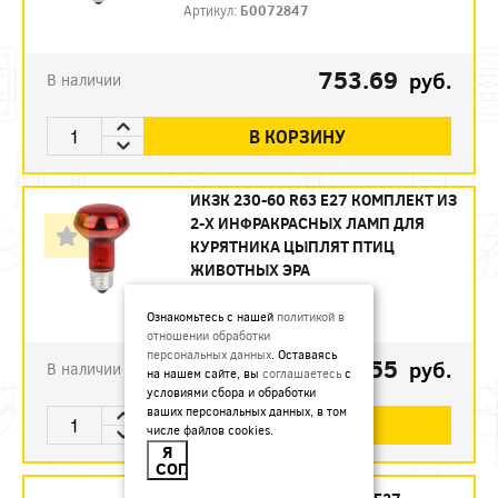
Артикул:
Б0072847
753.69
руб.
В наличии
В КОРЗИНУ
ИКЗК 230-60 R63 E27 КОМПЛЕКТ ИЗ
2-Х ИНФРАКРАСНЫХ ЛАМП ДЛЯ
КУРЯТНИКА ЦЫПЛЯТ ПТИЦ
ЖИВОТНЫХ ЭРА
Артикул:
Б0072848
Ознакомьтесь с нашей
политикой в
отношении обработки
персональных данных
. Оставаясь
493.55
руб.
В наличии
на нашем сайте, вы
соглашаетесь
с
условиями сбора и обработки
ваших персональных данных, в том
В КОРЗИНУ
числе файлов cookies.
Я
СОГЛАСЕН