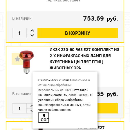
Артикул:
Б0072847
753.69
руб.
В наличии
В КОРЗИНУ
ИКЗК 230-60 R63 E27 КОМПЛЕКТ ИЗ
2-Х ИНФРАКРАСНЫХ ЛАМП ДЛЯ
КУРЯТНИКА ЦЫПЛЯТ ПТИЦ
ЖИВОТНЫХ ЭРА
Артикул:
Б0072848
Ознакомьтесь с нашей
политикой в
отношении обработки
персональных данных
. Оставаясь
493.55
руб.
В наличии
на нашем сайте, вы
соглашаетесь
с
условиями сбора и обработки
ваших персональных данных, в том
В КОРЗИНУ
числе файлов cookies.
Я
СОГЛАСЕН
ИКЗК 250 Е27