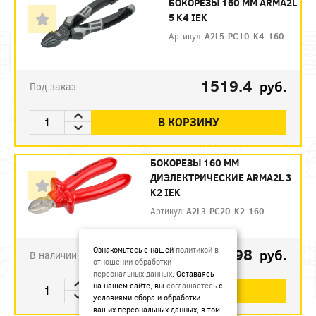
БОКОРЕЗЫ 160 ММ ARMA2L
5 K4 IEK
Артикул:
A2L5-PC10-K4-160
1519.4
руб.
Под заказ
В КОРЗИНУ
БОКОРЕЗЫ 160 ММ
ДИЭЛЕКТРИЧЕСКИЕ ARMA2L 3
K2 IEK
Артикул:
A2L3-PC20-K2-160
792.98
Ознакомьтесь с нашей
политикой в
руб.
В наличии
отношении обработки
персональных данных
. Оставаясь
на нашем сайте, вы
соглашаетесь
с
В КОРЗИНУ
условиями сбора и обработки
ваших персональных данных, в том