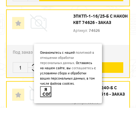
3ПКТП-1-16/25-Б С НАКОН
КВТ 74626 - ЗАКАЗ
Артикул:
74626
Под заказ
Ознакомьтесь с нашей
политикой в
отношении обработки
персональных данных
. Оставаясь
В КОРЗИНУ
на нашем сайте, вы
соглашаетесь
с
условиями сбора и обработки
ваших персональных данных, в том
числе файлов cookies.
3ПКТП-6-150/240-Б С
Я
СОГЛАСЕН
НАКОН КВТ 65516 - ЗАКАЗ
Артикул:
65516
7882.42
руб.
Под заказ