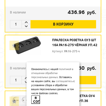
436.96
руб.
В наличии
В КОРЗИНУ
ПРАЛЕСКА РОЗЕТКА ОУ3 ШТ
16А РА16-275 ЧЁРНАЯ УП.42
Артикул:
РА16-275 ч
360
руб.
В наличии
Ознакомьтесь с нашей
политикой в
отношении обработки
персональных данных
. Оставаясь
В КОРЗИНУ
на нашем сайте, вы
соглашаетесь
с
условиями сбора и обработки
ваших персональных данных, в том
числе файлов cookies.
ПРАЛЕСКА РОЗЕТКА ОУ4
Я
16А РА16-264 УП.36
СОГЛАСЕН