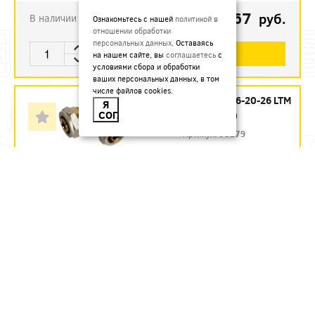
334.67
руб.
В наличии
Ознакомьтесь с нашей
политикой в
отношении обработки
персональных данных
. Оставаясь
В КОРЗИНУ
на нашем сайте, вы
соглашаетесь
с
условиями сбора и обработки
ваших персональных данных, в том
числе файлов cookies.
ТРОЙНИК 26-20-26 LTM
Я
СОГЛАСЕН
(УП.10/40)
Артикул:
00279
110
руб.
В наличии
В КОРЗИНУ
ТРОЙНИК 26-26-20 VALTEC
VTM.331 (УП.5/50)
Артикул:
VTm.331