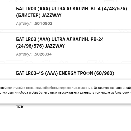
БАТ LR03 (AAA) ULTRA АЛКАЛИН. BL-4 (4/48/576)
(БЛИСТЕР) JAZZWAY
Артикул:
.5010802
БАТ LR03 (AAA) ULTRA АЛКАЛИН. PB-24
(24/96/576) JAZZWAY
Артикул:
.5026834
БАТ LR03-4S (ААА) ENERGY ТРОФИ (60/960)
Артикул:
Б0017041
нашей
политикой в отношении обработки персональных данных
. Оставаясь на нашем сай
с условиями сбора и обработки ваших персональных данных, в том числе файлов cooki
БАТ LR14 (C) ALKALINE OPTIMA (2ШТ/БЛИСТЕР)
IEK
Артикул:
ABT-LR14-OP-L02