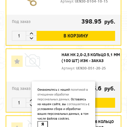
Артикул:
UEN30-D104-10-15
398.95
руб.
Под заказ
В КОРЗИНУ
НАК НК 2,0-2,5 КОЛЬЦО 5,1 ММ
(100 ШТ) ИЭК - ЗАКАЗ
Артикул:
UEN30-D51-20-25
185.6
руб.
Под заказ
Ознакомьтесь с нашей
политикой в
отношении обработки
персональных данных
. Оставаясь
В КОРЗИНУ
на нашем сайте, вы
соглашаетесь
с
условиями сбора и обработки
ваших персональных данных, в том
числе файлов cookies.
НАК НКИ 1.25-6 КОЛЬЦО
Я