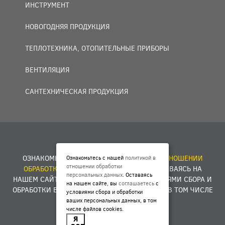
ИНСТРУМЕНТ
НОВОГОДНЯЯ ПРОДУКЦИЯ
ТЕПЛОТЕХНИКА, ОТОПИТЕЛЬНЫЕ ПРИБОРЫ
ВЕНТИЛЯЦИЯ
САНТЕХНИЧЕСКАЯ ПРОДУКЦИЯ
© 2007 — 2026 ООО «БАКО+».
ОЗНАКОМЬТЕСЬ С НАШЕЙ
ПОЛИТИКОЙ В ОТНОШЕНИИ
Ознакомьтесь с нашей
политикой в
отношении обработки
ОБРАБОТКИ ПЕРСОНАЛЬНЫХ ДАННЫХ
. ОСТАВАЯСЬ НА
персональных данных
. Оставаясь
НАШЕМ САЙТЕ, ВЫ
СОГЛАШАЕТЕСЬ
С УСЛОВИЯМИ СБОРА И
на нашем сайте, вы
соглашаетесь
с
ОБРАБОТКИ ВАШИХ ПЕРСОНАЛЬНЫХ ДАННЫХ, В ТОМ ЧИСЛЕ
условиями сбора и обработки
ФАЙЛОВ COOKIES.
ваших персональных данных, в том
числе файлов cookies.
Я
Разработка сайта -
E1ME
D
IA