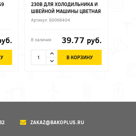
G9
230В ДЛЯ ХОЛОДИЛЬНИКА И
ШВЕЙНОЙ МАШИНЫ ЦВЕТНАЯ
ВЕТ
КОРОБКА Е14 ЭРА
Артикул: Б0066404
39.77
руб.
руб.
В наличии
НУ
В КОРЗИНУ
82
ZAKAZ@BAKOPLUS.RU