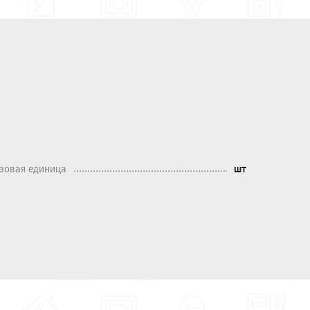
зовая единица
шт