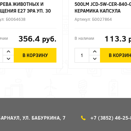
РЕВА ЖИВОТНЫХ И
500LM JCD-5W-CER-840-
ЩЕНИЯ Е27 ЭРА УП. 30
КЕРАМИКА КАПСУЛА
НЕЙТРАЛЬНЫЙ БЕЛЫЙ С
ул: Б0064638
Артикул: Б0027864
ЭРА
356.4
113.3
руб.
ичии
В наличии
В КОРЗИНУ
В КОРЗИ
БАРНАУЛ, УЛ. БАБУРКИНА, 7
+7 (3852) 46-25-