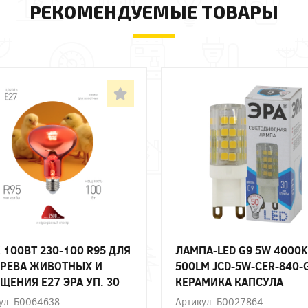
РЕКОМЕНДУЕМЫЕ ТОВАРЫ
 100ВТ 230-100 R95 ДЛЯ
ЛАМПА-LED G9 5W 4000K
РЕВА ЖИВОТНЫХ И
500LM JCD-5W-CER-840-
ЩЕНИЯ Е27 ЭРА УП. 30
КЕРАМИКА КАПСУЛА
НЕЙТРАЛЬНЫЙ БЕЛЫЙ С
ул: Б0064638
Артикул: Б0027864