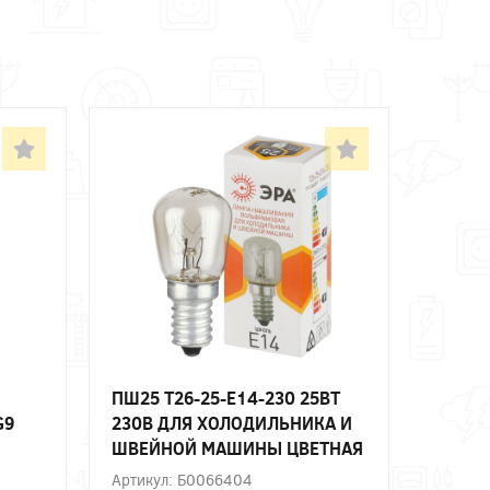
ПШ25 T26-25-E14-230 25ВТ
G9
230В ДЛЯ ХОЛОДИЛЬНИКА И
ШВЕЙНОЙ МАШИНЫ ЦВЕТНАЯ
ВЕТ
КОРОБКА Е14 ЭРА
Артикул: Б0066404