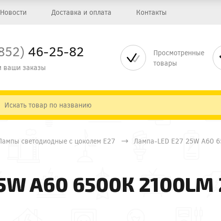
Новости
Доставка и оплата
Контакты
852)
46-25-82
Просмотренные
товары
 ваши заказы
Лампы светодиодные с цоколем Е27
Лампа-LED E27 25W A60 
5W A60 6500К 2100LM