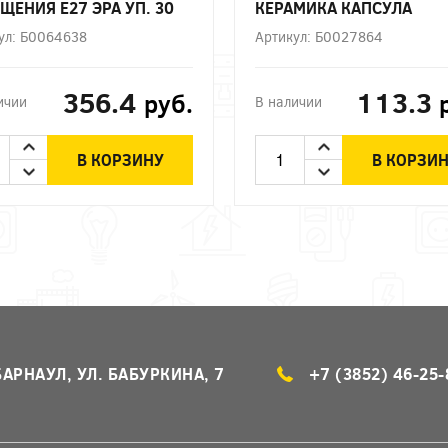
ЩЕНИЯ Е27 ЭРА УП. 30
КЕРАМИКА КАПСУЛА
НЕЙТРАЛЬНЫЙ БЕЛЫЙ С
ул: Б0064638
Артикул: Б0027864
ЭРА
356.4
113.3
руб.
ичии
В наличии
В КОРЗИНУ
В КОРЗИ
БАРНАУЛ, УЛ. БАБУРКИНА, 7
+7 (3852) 46-25-