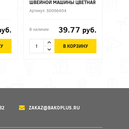
ШВЕЙНОЙ МАШИНЫ ЦВЕТНАЯ
ВЕТ
КОРОБКА Е14 ЭРА
Артикул: Б0066404
39.77
руб.
руб.
В наличии
НУ
В КОРЗИНУ
82
ZAKAZ@BAKOPLUS.RU