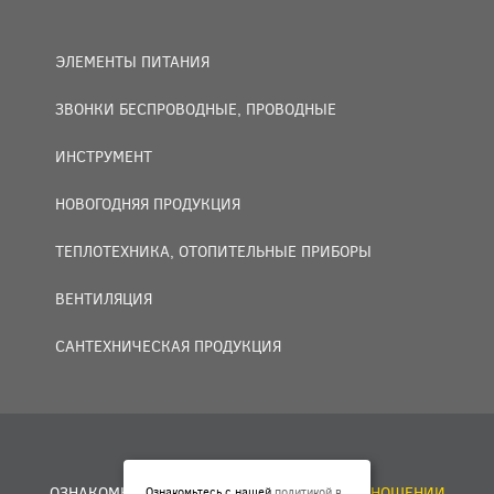
ЭЛЕМЕНТЫ ПИТАНИЯ
ЗВОНКИ БЕСПРОВОДНЫЕ, ПРОВОДНЫЕ
ИНСТРУМЕНТ
НОВОГОДНЯЯ ПРОДУКЦИЯ
ТЕПЛОТЕХНИКА, ОТОПИТЕЛЬНЫЕ ПРИБОРЫ
ВЕНТИЛЯЦИЯ
САНТЕХНИЧЕСКАЯ ПРОДУКЦИЯ
© 2007 — 2026 ООО «БАКО+».
ОЗНАКОМЬТЕСЬ С НАШЕЙ
ПОЛИТИКОЙ В ОТНОШЕНИИ
Ознакомьтесь с нашей
политикой в