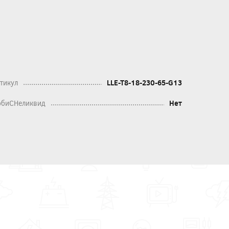
тикул
LLE-T8-18-230-65-G13
биСНеликвид
Нет