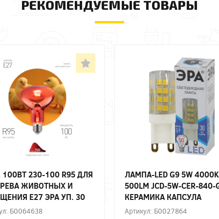
РЕКОМЕНДУЕМЫЕ ТОВАРЫ
 100ВТ 230-100 R95 ДЛЯ
ЛАМПА-LED G9 5W 4000K
РЕВА ЖИВОТНЫХ И
500LM JCD-5W-CER-840-
ЩЕНИЯ Е27 ЭРА УП. 30
КЕРАМИКА КАПСУЛА
НЕЙТРАЛЬНЫЙ БЕЛЫЙ С
ул: Б0064638
Артикул: Б0027864