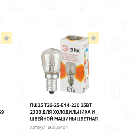
ПШ25 T26-25-E14-230 25ВТ
G9
230В ДЛЯ ХОЛОДИЛЬНИКА И
ШВЕЙНОЙ МАШИНЫ ЦВЕТНАЯ
ВЕТ
КОРОБКА Е14 ЭРА
Артикул: Б0066404