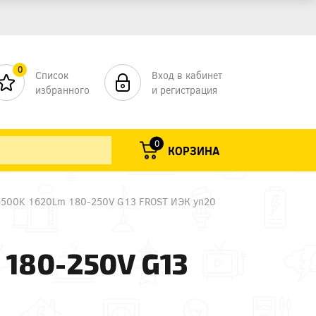
0
Список
Вход в кабинет
избранного
и регистрация
0
КОРЗИНА
6500K 1620Lm 180-250V G13 FROST ИЭК уп20
 180-250V G13