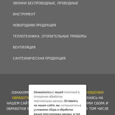
ЗВОНКИ БЕСПРОВОДНЫЕ, ПРОВОДНЫЕ
ИНСТРУМЕНТ
НОВОГОДНЯЯ ПРОДУКЦИЯ
ТЕПЛОТЕХНИКА, ОТОПИТЕЛЬНЫЕ ПРИБОРЫ
ВЕНТИЛЯЦИЯ
САНТЕХНИЧЕСКАЯ ПРОДУКЦИЯ
© 2007 — 2026 ООО «БАКО+».
ОЗНАКОМЬТЕСЬ С НАШЕЙ
ПОЛИТИКОЙ В ОТНОШЕНИИ
Ознакомьтесь с нашей
политикой в
отношении обработки
ОБРАБОТКИ ПЕРСОНАЛЬНЫХ ДАННЫХ
. ОСТАВАЯСЬ НА
персональных данных
. Оставаясь
НАШЕМ САЙТЕ, ВЫ
СОГЛАШАЕТЕСЬ
С УСЛОВИЯМИ СБОРА И
на нашем сайте, вы
соглашаетесь
с
ОБРАБОТКИ ВАШИХ ПЕРСОНАЛЬНЫХ ДАННЫХ, В ТОМ ЧИСЛЕ
условиями сбора и обработки
ФАЙЛОВ COOKIES.
ваших персональных данных, в том