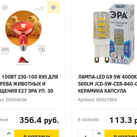
 100ВТ 230-100 R95 ДЛЯ
ЛАМПА-LED G9 5W 4000K
РЕВА ЖИВОТНЫХ И
500LM JCD-5W-CER-840-
ЩЕНИЯ Е27 ЭРА УП. 30
КЕРАМИКА КАПСУЛА
НЕЙТРАЛЬНЫЙ БЕЛЫЙ С
ул: Б0064638
Артикул: Б0027864
ЭРА
356.4
113.3
руб.
ичии
В наличии