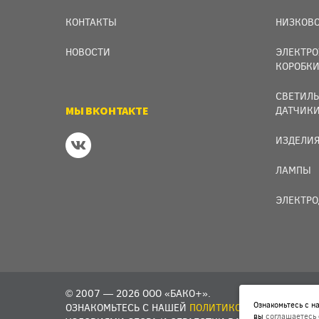
КОНТАКТЫ
НИЗКОВО
НОВОСТИ
ЭЛЕКТРО
КОРОБК
СВЕТИЛЬ
МЫ ВКОНТАКТЕ
ДАТЧИК
ИЗДЕЛИЯ
ЛАМПЫ
ЭЛЕКТРО
© 2007 — 2026 ООО «БАКО+».
Ознакомьтесь с 
ОЗНАКОМЬТЕСЬ С НАШЕЙ
ПОЛИТИКОЙ В ОТНОШЕНИИ
вы
соглашаетесь