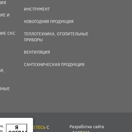
НИЯ
ИНСТРУМЕНТ
ИЕ И
НОВОГОДНЯЯ ПРОДУКЦИЯ
НИЕ СКС
ТЕПЛОТЕХНИКА, ОТОПИТЕЛЬНЫЕ
ПРИБОРЫ
ВЕНТИЛЯЦИЯ
САНТЕХНИЧЕСКАЯ ПРОДУКЦИЯ
И,
ИВНЫЕ
Разработка сайта
те,
Я
ЙТЕ, ВЫ
СОГЛАШАЕТЕСЬ
С
es.