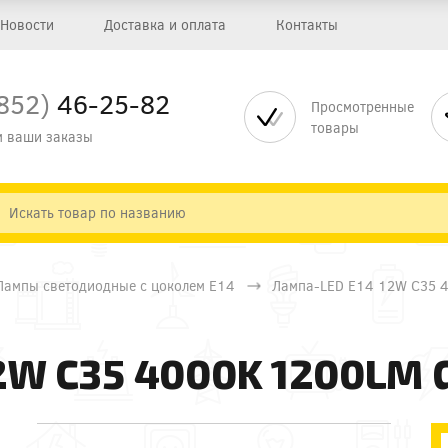
Новости
Доставка и оплата
Контакты
852)
46-25-82
Просмотренные
товары
 ваши заказы
Лампы светодиодные с цоколем Е14
Лампа-LED E14 12W C35 
W C35 4000K 1200LM G