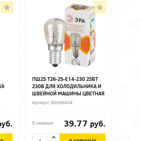
ПШ25 T26-25-E14-230 25ВТ
G9
230В ДЛЯ ХОЛОДИЛЬНИКА И
ШВЕЙНОЙ МАШИНЫ ЦВЕТНАЯ
ВЕТ
КОРОБКА Е14 ЭРА
Артикул: Б0066404
39.77
руб.
руб.
В наличии