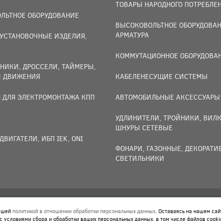
ТОВАРЫ НАРОДНОГО ПОТРЕБЛЕ
ЛЬТНОЕ ОБОРУДОВАНИЕ
ВЫСОКОВОЛЬТНОЕ ОБОРУДОВАН
АРМАТУРА
УСТАНОВОЧНЫЕ ИЗДЕЛИЯ,
И
КОММУТАЦИОННОЕ ОБОРУДОВА
НИКИ, ДРОССЕЛИ, ТАЙМЕРЫ,
И ДВИЖЕНИЯ
КАБЕЛЕНЕСУЩИЕ СИСТЕМЫ
 ДЛЯ ЭЛЕКТРОМОНТАЖА КПП
АВТОМОБИЛЬНЫЕ АКСЕССУАРЫ
УДЛИНИТЕЛИ, ТРОЙНИКИ, ВИЛК
ШНУРЫ СЕТЕВЫЕ
ДВИГАТЕЛИ, ИБП IEK, ONI
ФОНАРИ, ГАЗОННЫЕ, ДЕКОРАТ
СВЕТИЛЬНИКИ
нашей
политикой в отношении обработки персональных данных
. Оставаясь на нашем сай
 ОБРАБОТКИ ПЕРСОНАЛЬНЫХ ДАННЫХ
. ОСТАВАЯСЬ НА НАШЕМ СА
с условиями сбора и обработки ваших персональных данных, в том числе файлов cooki