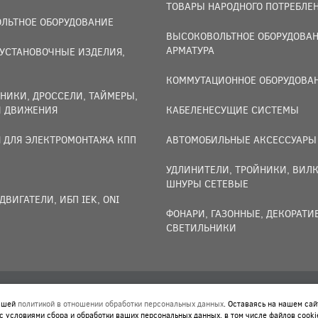
ТОВАРЫ НАРОДНОГО ПОТРЕБЛЕ
ЛЬТНОЕ ОБОРУДОВАНИЕ
ВЫСОКОВОЛЬТНОЕ ОБОРУДОВАН
АРМАТУРА
УСТАНОВОЧНЫЕ ИЗДЕЛИЯ,
И
КОММУТАЦИОННОЕ ОБОРУДОВА
НИКИ, ДРОССЕЛИ, ТАЙМЕРЫ,
И ДВИЖЕНИЯ
КАБЕЛЕНЕСУЩИЕ СИСТЕМЫ
 ДЛЯ ЭЛЕКТРОМОНТАЖА КПП
АВТОМОБИЛЬНЫЕ АКСЕССУАРЫ
УДЛИНИТЕЛИ, ТРОЙНИКИ, ВИЛК
ШНУРЫ СЕТЕВЫЕ
ДВИГАТЕЛИ, ИБП IEK, ONI
ФОНАРИ, ГАЗОННЫЕ, ДЕКОРАТ
СВЕТИЛЬНИКИ
нашей
политикой в отношении обработки персональных данных
. Оставаясь на нашем сай
 ОБРАБОТКИ ПЕРСОНАЛЬНЫХ ДАННЫХ
. ОСТАВАЯСЬ НА НАШЕМ СА
с условиями сбора и обработки ваших персональных данных, в том числе файлов cooki