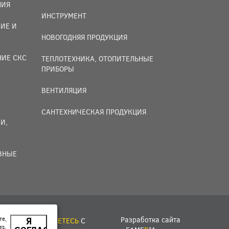
НИЯ
ИНСТРУМЕНТ
ИЕ И
НОВОГОДНЯЯ ПРОДУКЦИЯ
НИЕ СКС
ТЕПЛОТЕХНИКА, ОТОПИТЕЛЬНЫЕ
ПРИБОРЫ
ВЕНТИЛЯЦИЯ
САНТЕХНИЧЕСКАЯ ПРОДУКЦИЯ
И,
ИВНЫЕ
Разработка сайта
те,
Я
ЙТЕ, ВЫ
СОГЛАШАЕТЕСЬ
С
es.