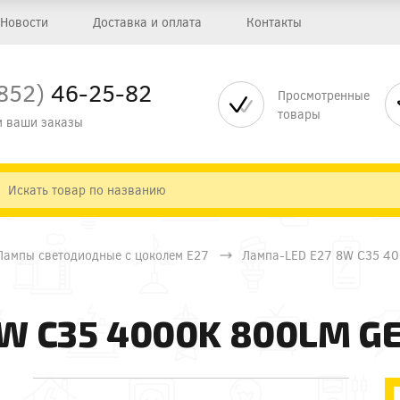
Новости
Доставка и оплата
Контакты
852)
46-25-82
Просмотренные
товары
 ваши заказы
Лампы светодиодные с цоколем Е27
Лампа-LED E27 8W C35 4
W C35 4000K 800LM GE