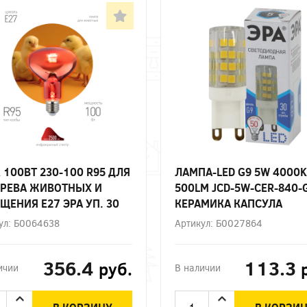
 100ВТ 230-100 R95 ДЛЯ
ЛАМПА-LED G9 5W 4000K
РЕВА ЖИВОТНЫХ И
500LM JCD-5W-CER-840-
ЩЕНИЯ Е27 ЭРА УП. 30
КЕРАМИКА КАПСУЛА
НЕЙТРАЛЬНЫЙ БЕЛЫЙ С
ул: Б0064638
Артикул: Б0027864
ЭРА
356.4
113.3
руб.
ичии
В наличии