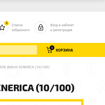
0
Список
Вход в кабинет
избранного
и регистрация
0
КОРЗИНА
000K 800Lm GENERICA (10/100)
NERICA (10/100)