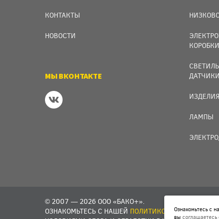
КОНТАКТЫ
НИЗКОВО
НОВОСТИ
ЭЛЕКТРО
КОРОБК
СВЕТИЛЬ
МЫ ВКОНТАКТЕ
ДАТЧИК
ИЗДЕЛИЯ
ЛАМПЫ
ЭЛЕКТРО
© 2007 — 2026 ООО «БАКО+».
Ознакомьтесь с 
ОЗНАКОМЬТЕСЬ С НАШЕЙ
ПОЛИТИКОЙ В ОТНОШЕНИИ
вы
соглашаетесь