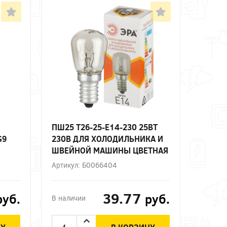
ПШ25 T26-25-E14-230 25ВТ
G9
230В ДЛЯ ХОЛОДИЛЬНИКА И
ШВЕЙНОЙ МАШИНЫ ЦВЕТНАЯ
ВЕТ
КОРОБКА Е14 ЭРА
Артикул: Б0066404
39.77
руб.
руб.
В наличии