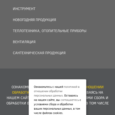
ИНСТРУМЕНТ
НОВОГОДНЯЯ ПРОДУКЦИЯ
ТЕПЛОТЕХНИКА, ОТОПИТЕЛЬНЫЕ ПРИБОРЫ
ВЕНТИЛЯЦИЯ
САНТЕХНИЧЕСКАЯ ПРОДУКЦИЯ
© 2007 — 2026 ООО «БАКО+».
ОЗНАКОМЬТЕСЬ С НАШЕЙ
ПОЛИТИКОЙ В ОТНОШЕНИИ
Ознакомьтесь с нашей
политикой в
отношении обработки
ОБРАБОТКИ ПЕРСОНАЛЬНЫХ ДАННЫХ
. ОСТАВАЯСЬ НА
персональных данных
. Оставаясь
НАШЕМ САЙТЕ, ВЫ
СОГЛАШАЕТЕСЬ
С УСЛОВИЯМИ СБОРА И
на нашем сайте, вы
соглашаетесь
с
ОБРАБОТКИ ВАШИХ ПЕРСОНАЛЬНЫХ ДАННЫХ, В ТОМ ЧИСЛЕ
условиями сбора и обработки
ФАЙЛОВ COOKIES.
ваших персональных данных, в том
числе файлов cookies.