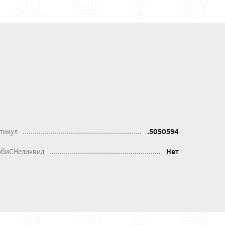
тикул
.5050594
биСНеликвид
Нет