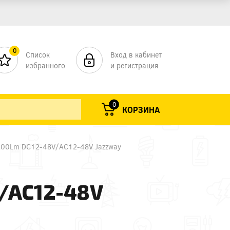
0
Список
Вход в кабинет
избранного
и регистрация
0
КОРЗИНА
200Lm DC12-48V/AC12-48V Jazzway
/AC12-48V