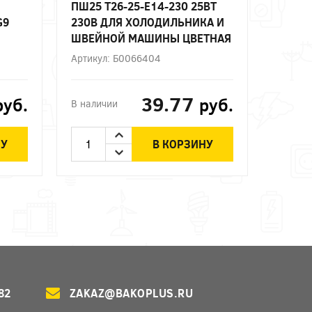
ПШ25 T26-25-E14-230 25ВТ
G9
230В ДЛЯ ХОЛОДИЛЬНИКА И
ШВЕЙНОЙ МАШИНЫ ЦВЕТНАЯ
ВЕТ
КОРОБКА Е14 ЭРА
Артикул: Б0066404
39.77
руб.
руб.
В наличии
НУ
В КОРЗИНУ
82
ZAKAZ@BAKOPLUS.RU