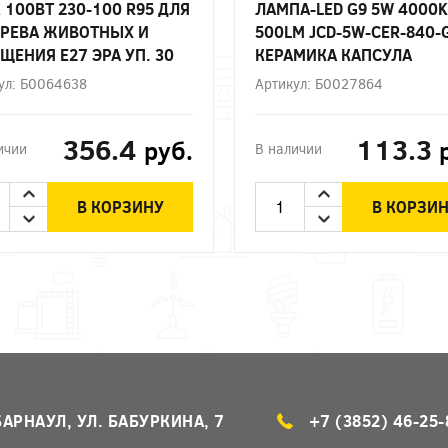
 100ВТ 230-100 R95 ДЛЯ
ЛАМПА-LED G9 5W 4000K
РЕВА ЖИВОТНЫХ И
500LM JCD-5W-CER-840-
ЩЕНИЯ Е27 ЭРА УП. 30
КЕРАМИКА КАПСУЛА
НЕЙТРАЛЬНЫЙ БЕЛЫЙ С
ул: Б0064638
Артикул: Б0027864
ЭРА
356.4
113.3
руб.
ичии
В наличии
В КОРЗИНУ
В КОРЗИ
БАРНАУЛ, УЛ. БАБУРКИНА, 7
+7 (3852) 46-25-