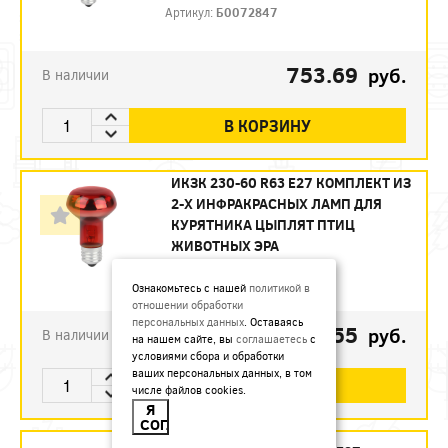
Артикул:
Б0072847
753.69
руб.
В наличии
В КОРЗИНУ
ИКЗК 230-60 R63 E27 КОМПЛЕКТ ИЗ
2-Х ИНФРАКРАСНЫХ ЛАМП ДЛЯ
КУРЯТНИКА ЦЫПЛЯТ ПТИЦ
ЖИВОТНЫХ ЭРА
Артикул:
Б0072848
Ознакомьтесь с нашей
политикой в
отношении обработки
персональных данных
. Оставаясь
493.55
руб.
В наличии
на нашем сайте, вы
соглашаетесь
с
условиями сбора и обработки
ваших персональных данных, в том
В КОРЗИНУ
числе файлов cookies.
Я
СОГЛАСЕН