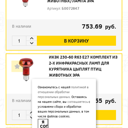
ЖИВОТНЫХ/ЛАМПА ЭРА
Артикул:
Б0072847
753.69
руб.
В наличии
В КОРЗИНУ
ИКЗК 230-60 R63 E27 КОМПЛЕКТ ИЗ
2-Х ИНФРАКРАСНЫХ ЛАМП ДЛЯ
КУРЯТНИКА ЦЫПЛЯТ ПТИЦ
ЖИВОТНЫХ ЭРА
Артикул:
Б0072848
Ознакомьтесь с нашей
политикой в
отношении обработки
персональных данных
. Оставаясь
493.55
руб.
В наличии
на нашем сайте, вы
соглашаетесь
с
условиями сбора и обработки
ваших персональных данных, в том
В КОРЗИНУ
числе файлов cookies.
Я
СОГЛАСЕН