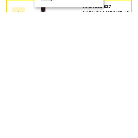
ИКЗК 250 Е27
КАЛАШНИКОВО УП.15
Артикул:
354.35
руб.
В наличии
В КОРЗИНУ
ИКЗК 60ВТ 230-60 R63 ДЛЯ
ОБОГРЕВА ЖИВОТНЫХ И
ОСВЕЩЕНИЯ Е27 ЭРА УП 50
Артикул:
Б0057281
246.1
руб.
В наличии
В КОРЗИНУ