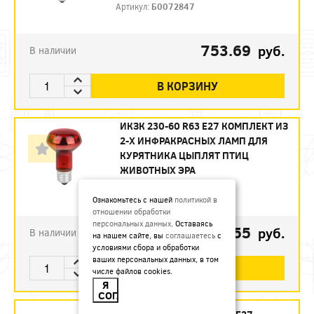
Артикул:
Б0072847
753.69
руб.
В наличии
В КОРЗИНУ
ИКЗК 230-60 R63 E27 КОМПЛЕКТ ИЗ
2-Х ИНФРАКРАСНЫХ ЛАМП ДЛЯ
КУРЯТНИКА ЦЫПЛЯТ ПТИЦ
ЖИВОТНЫХ ЭРА
Артикул:
Б0072848
Ознакомьтесь с нашей
политикой в
отношении обработки
персональных данных
. Оставаясь
493.55
руб.
В наличии
на нашем сайте, вы
соглашаетесь
с
условиями сбора и обработки
ваших персональных данных, в том
В КОРЗИНУ
числе файлов cookies.
Я
СОГЛАСЕН