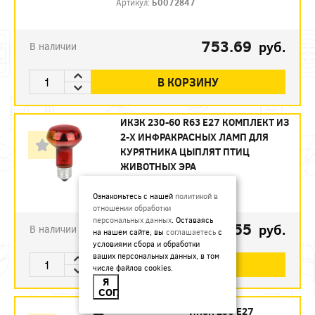
Артикул:
Б0072847
753.69
руб.
В наличии
В КОРЗИНУ
ИКЗК 230-60 R63 E27 КОМПЛЕКТ ИЗ
2-Х ИНФРАКРАСНЫХ ЛАМП ДЛЯ
КУРЯТНИКА ЦЫПЛЯТ ПТИЦ
ЖИВОТНЫХ ЭРА
Артикул:
Б0072848
Ознакомьтесь с нашей
политикой в
отношении обработки
персональных данных
. Оставаясь
493.55
руб.
В наличии
на нашем сайте, вы
соглашаетесь
с
условиями сбора и обработки
ваших персональных данных, в том
В КОРЗИНУ
числе файлов cookies.
Я
СОГЛАСЕН
ИКЗК 250 Е27