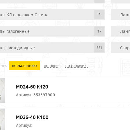
пы КЛ с цоколем G-типа
Ламп
2
пы галогенные
Ламп
17
пы светодиодные
Стар
331
ать:
по названию
по цене
по наличию
МО24-60 К120
Артикул:
353397900
МО36-40 К100
Артикул: