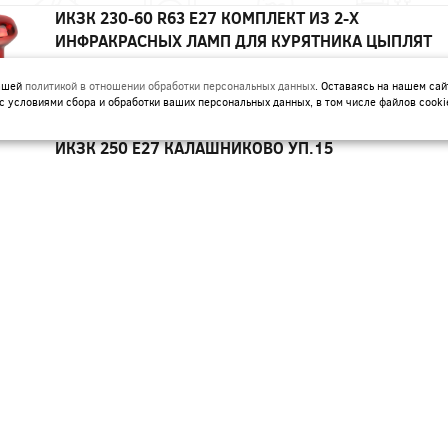
ИКЗК 230-60 R63 E27 КОМПЛЕКТ ИЗ 2-Х
ИНФРАКРАСНЫХ ЛАМП ДЛЯ КУРЯТНИКА ЦЫПЛЯТ
ПТИЦ ЖИВОТНЫХ ЭРА
нашей
политикой в отношении обработки персональных данных
. Оставаясь на нашем сай
Артикул:
Б0072848
с условиями сбора и обработки ваших персональных данных, в том числе файлов cooki
ИКЗК 250 Е27 КАЛАШНИКОВО УП.15
Артикул:
ИКЗК 60ВТ 230-60 R63 ДЛЯ ОБОГРЕВА
ЖИВОТНЫХ И ОСВЕЩЕНИЯ Е27 ЭРА УП 50
Артикул:
Б0057281
КГ-JC 12V G4 20W 280LM ЭРА
Артикул:
C0027369