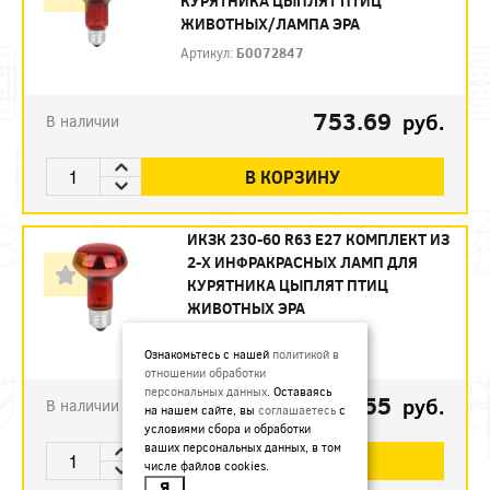
КУРЯТНИКА ЦЫПЛЯТ ПТИЦ
ЖИВОТНЫХ/ЛАМПА ЭРА
Артикул:
Б0072847
753.69
руб.
В наличии
В КОРЗИНУ
ИКЗК 230-60 R63 E27 КОМПЛЕКТ ИЗ
2-Х ИНФРАКРАСНЫХ ЛАМП ДЛЯ
КУРЯТНИКА ЦЫПЛЯТ ПТИЦ
ЖИВОТНЫХ ЭРА
Артикул:
Б0072848
Ознакомьтесь с нашей
политикой в
отношении обработки
персональных данных
. Оставаясь
493.55
руб.
В наличии
на нашем сайте, вы
соглашаетесь
с
условиями сбора и обработки
ваших персональных данных, в том
В КОРЗИНУ
числе файлов cookies.
Я