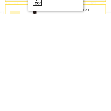
СОГЛАСЕН
ИКЗК 250 Е27
КАЛАШНИКОВО УП.15
Артикул:
354.35
руб.
В наличии
В КОРЗИНУ
ИКЗК 60ВТ 230-60 R63 ДЛЯ
ОБОГРЕВА ЖИВОТНЫХ И
ОСВЕЩЕНИЯ Е27 ЭРА УП 50
Артикул:
Б0057281
246.1
руб.
В наличии