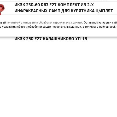
ИКЗК 230-60 R63 E27 КОМПЛЕКТ ИЗ 2-Х
ИНФРАКРАСНЫХ ЛАМП ДЛЯ КУРЯТНИКА ЦЫПЛЯТ
ПТИЦ ЖИВОТНЫХ ЭРА
нашей
политикой в отношении обработки персональных данных
. Оставаясь на нашем сай
Артикул:
Б0072848
с условиями сбора и обработки ваших персональных данных, в том числе файлов cooki
ИКЗК 250 Е27 КАЛАШНИКОВО УП.15
Артикул:
ИКЗК 60ВТ 230-60 R63 ДЛЯ ОБОГРЕВА
ЖИВОТНЫХ И ОСВЕЩЕНИЯ Е27 ЭРА УП 50
Артикул:
Б0057281
КГ-JC 12V G4 20W 280LM ЭРА
Артикул:
C0027369