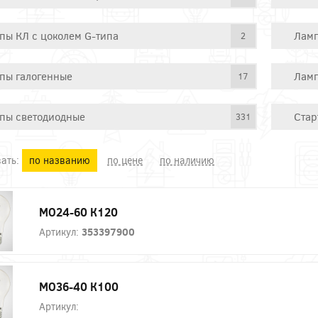
пы КЛ с цоколем G-типа
Ламп
2
пы галогенные
Ламп
17
пы светодиодные
Стар
331
ать:
по названию
по цене
по наличию
МО24-60 К120
Артикул:
353397900
МО36-40 К100
Артикул: