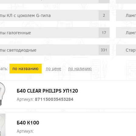
пы КЛ с цоколем G-типа
Ламп
2
пы галогенные
Ламп
17
пы светодиодные
Стар
331
ать:
по названию
по цене
по наличию
Б40 CLEAR PHILIPS УП120
Артикул:
871150035453284
Б40 К100
Артикул: