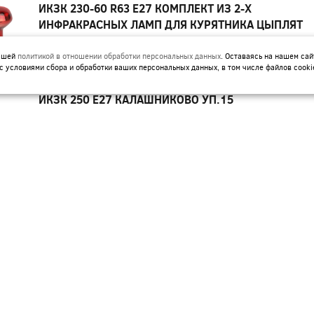
ИКЗК 230-60 R63 E27 КОМПЛЕКТ ИЗ 2-Х
ИНФРАКРАСНЫХ ЛАМП ДЛЯ КУРЯТНИКА ЦЫПЛЯТ
ПТИЦ ЖИВОТНЫХ ЭРА
нашей
политикой в отношении обработки персональных данных
. Оставаясь на нашем сай
Артикул:
Б0072848
с условиями сбора и обработки ваших персональных данных, в том числе файлов cooki
ИКЗК 250 Е27 КАЛАШНИКОВО УП.15
Артикул:
ИКЗК 60ВТ 230-60 R63 ДЛЯ ОБОГРЕВА
ЖИВОТНЫХ И ОСВЕЩЕНИЯ Е27 ЭРА УП 50
Артикул:
Б0057281
КГ-JC 12V G4 20W 280LM ЭРА
Артикул:
C0027369