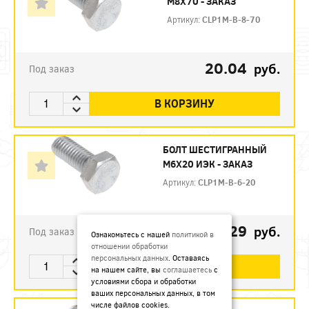
М8Х70 - ЗАКАЗ
Артикул:
CLP1M-B-8-70
20.04
руб.
Под заказ
В КОРЗИНУ
БОЛТ ШЕСТИГРАННЫЙ
М6Х20 ИЭК - ЗАКАЗ
Артикул:
CLP1M-B-6-20
4.29
руб.
Под заказ
Ознакомьтесь с нашей
политикой в
отношении обработки
персональных данных
. Оставаясь
В КОРЗИНУ
на нашем сайте, вы
соглашаетесь
с
условиями сбора и обработки
ваших персональных данных, в том
числе файлов cookies.