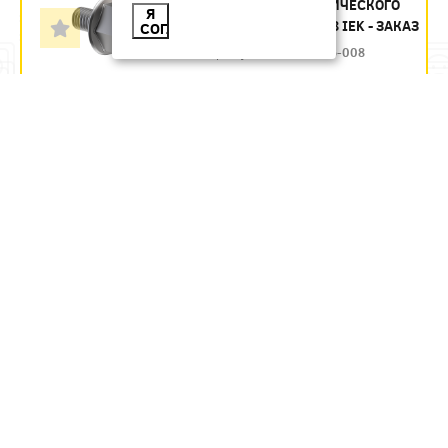
ВИНТ ДЛЯ ЭЛЕКТРИЧЕСКОГО
Я
СОЕДИНЕНИЯ М5Х8 IEK - ЗАКАЗ
СОГЛАСЕН
Артикул:
CMZ12-VT-05-008
8.77
руб.
Под заказ
В КОРЗИНУ
ВИНТ М6Х10 ИЭК -
ЗАКАЗ
Артикул:
CLP1M-V-6-10
8.73
руб.
Под заказ
В КОРЗИНУ