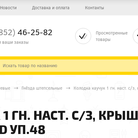
Новости
Доставка и оплата
Контакты
852)
46-25-82
Просмотренные
товары
 ваши заказы
тевые
Гнёзда штепсельные
Колодка каучук 1 гн. наст. с/з
1 ГН. НАСТ. С/З, КРЫ
D УП.48