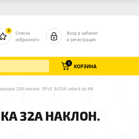
0
Список
Вход в кабинет
избранного
и регистрация
0
КОРЗИНА
, крышка 32A наклон. 3Р+Е 3х32А Lezard уп.48
ШКА 32A НАКЛОН.