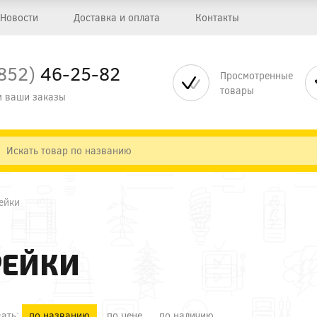
Новости
Доставка и оплата
Контакты
852)
46-25-82
Просмотренные
товары
 ваши заказы
ейки
РЕЙКИ
ать:
по названию
по цене
по наличию