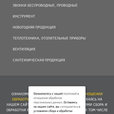
ЗВОНКИ БЕСПРОВОДНЫЕ, ПРОВОДНЫЕ
ИНСТРУМЕНТ
НОВОГОДНЯЯ ПРОДУКЦИЯ
ТЕПЛОТЕХНИКА, ОТОПИТЕЛЬНЫЕ ПРИБОРЫ
ВЕНТИЛЯЦИЯ
САНТЕХНИЧЕСКАЯ ПРОДУКЦИЯ
© 2007 — 2026 ООО «БАКО+».
ОЗНАКОМЬТЕСЬ С НАШЕЙ
ПОЛИТИКОЙ В ОТНОШЕНИИ
Ознакомьтесь с нашей
политикой в
отношении обработки
ОБРАБОТКИ ПЕРСОНАЛЬНЫХ ДАННЫХ
. ОСТАВАЯСЬ НА
персональных данных
. Оставаясь
НАШЕМ САЙТЕ, ВЫ
СОГЛАШАЕТЕСЬ
С УСЛОВИЯМИ СБОРА И
на нашем сайте, вы
соглашаетесь
с
ОБРАБОТКИ ВАШИХ ПЕРСОНАЛЬНЫХ ДАННЫХ, В ТОМ ЧИСЛЕ
условиями сбора и обработки