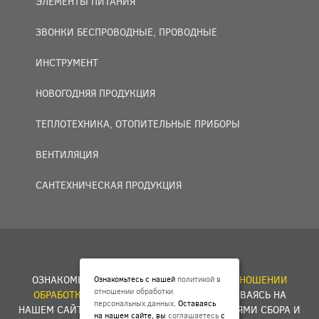
ЭЛЕМЕНТЫ ПИТАНИЯ
ЗВОНКИ БЕСПРОВОДНЫЕ, ПРОВОДНЫЕ
ИНСТРУМЕНТ
НОВОГОДНЯЯ ПРОДУКЦИЯ
ТЕПЛОТЕХНИКА, ОТОПИТЕЛЬНЫЕ ПРИБОРЫ
ВЕНТИЛЯЦИЯ
САНТЕХНИЧЕСКАЯ ПРОДУКЦИЯ
© 2007 — 2026 ООО «БАКО+».
ОЗНАКОМЬТЕСЬ С НАШЕЙ
ПОЛИТИКОЙ В ОТНОШЕНИИ
Ознакомьтесь с нашей
политикой в
отношении обработки
ОБРАБОТКИ ПЕРСОНАЛЬНЫХ ДАННЫХ
. ОСТАВАЯСЬ НА
персональных данных
. Оставаясь
НАШЕМ САЙТЕ, ВЫ
СОГЛАШАЕТЕСЬ
С УСЛОВИЯМИ СБОРА И
на нашем сайте, вы
соглашаетесь
с