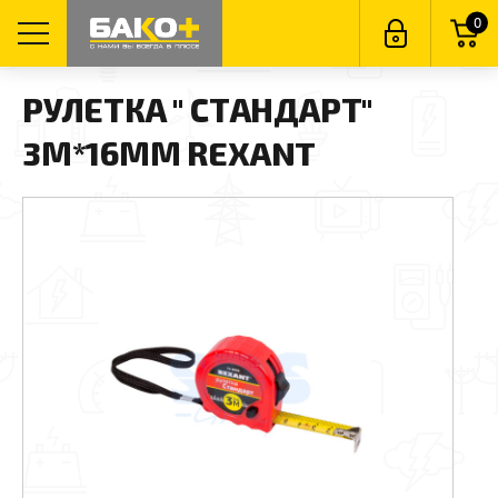
0
РУЛЕТКА " СТАНДАРТ"
3М*16ММ REXANT