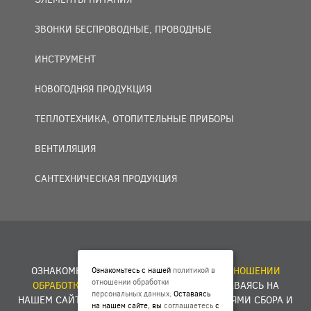
ЗВОНКИ БЕСПРОВОДНЫЕ, ПРОВОДНЫЕ
ИНСТРУМЕНТ
НОВОГОДНЯЯ ПРОДУКЦИЯ
ТЕПЛОТЕХНИКА, ОТОПИТЕЛЬНЫЕ ПРИБОРЫ
ВЕНТИЛЯЦИЯ
САНТЕХНИЧЕСКАЯ ПРОДУКЦИЯ
© 2007 — 2026 ООО «БАКО+».
ОЗНАКОМЬТЕСЬ С НАШЕЙ
ПОЛИТИКОЙ В ОТНОШЕНИИ
Ознакомьтесь с нашей
политикой в
отношении обработки
ОБРАБОТКИ ПЕРСОНАЛЬНЫХ ДАННЫХ
. ОСТАВАЯСЬ НА
персональных данных
. Оставаясь
НАШЕМ САЙТЕ, ВЫ
СОГЛАШАЕТЕСЬ
С УСЛОВИЯМИ СБОРА И
на нашем сайте, вы
соглашаетесь
с