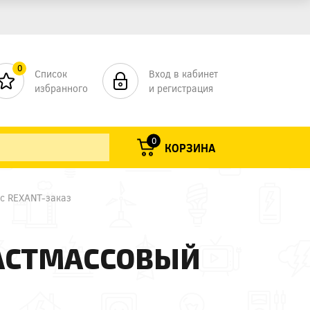
0
Список
Вход в кабинет
избранного
и регистрация
0
КОРЗИНА
ус REXANT-заказ
ЛАСТМАССОВЫЙ