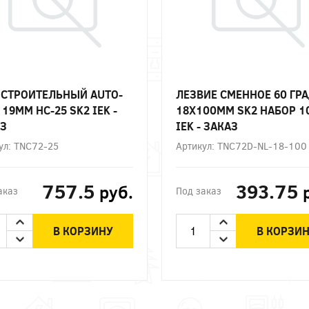
СТРОИТЕЛЬНЫЙ AUTO-
ЛЕЗВИЕ СМЕННОЕ 60 ГР
 19ММ НС-25 SK2 IEK -
18Х100ММ SK2 НАБОР 
З
IEK - ЗАКАЗ
ул: TNC72-25
Артикул: TNC72D-NL-18-100
757.5
393.75
руб.
аказ
Под заказ
В КОРЗИНУ
В КОРЗИ