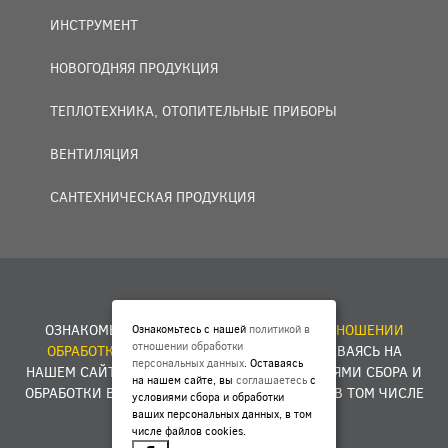
ИНСТРУМЕНТ
НОВОГОДНЯЯ ПРОДУКЦИЯ
ТЕПЛОТЕХНИКА, ОТОПИТЕЛЬНЫЕ ПРИБОРЫ
ВЕНТИЛЯЦИЯ
САНТЕХНИЧЕСКАЯ ПРОДУКЦИЯ
© 2007 — 2026 ООО «БАКО+».
ОЗНАКОМЬТЕСЬ С НАШЕЙ
ПОЛИТИКОЙ В ОТНОШЕНИИ
Ознакомьтесь с нашей
политикой в
отношении обработки
ОБРАБОТКИ ПЕРСОНАЛЬНЫХ ДАННЫХ
. ОСТАВАЯСЬ НА
персональных данных
. Оставаясь
НАШЕМ САЙТЕ, ВЫ
СОГЛАШАЕТЕСЬ
С УСЛОВИЯМИ СБОРА И
на нашем сайте, вы
соглашаетесь
с
ОБРАБОТКИ ВАШИХ ПЕРСОНАЛЬНЫХ ДАННЫХ, В ТОМ ЧИСЛЕ
условиями сбора и обработки
ФАЙЛОВ COOKIES.
ваших персональных данных, в том
числе файлов cookies.