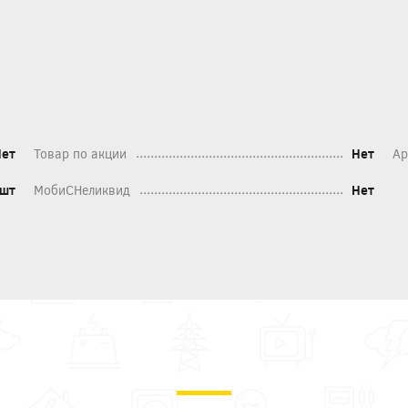
Нет
Товар по акции
Нет
Ар
шт
МобиСНеликвид
Нет