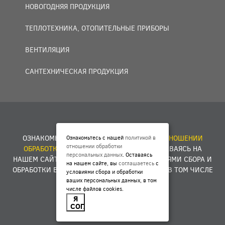
НОВОГОДНЯЯ ПРОДУКЦИЯ
ТЕПЛОТЕХНИКА, ОТОПИТЕЛЬНЫЕ ПРИБОРЫ
ВЕНТИЛЯЦИЯ
САНТЕХНИЧЕСКАЯ ПРОДУКЦИЯ
© 2007 — 2026 ООО «БАКО+».
ОЗНАКОМЬТЕСЬ С НАШЕЙ
ПОЛИТИКОЙ В ОТНОШЕНИИ
Ознакомьтесь с нашей
политикой в
отношении обработки
ОБРАБОТКИ ПЕРСОНАЛЬНЫХ ДАННЫХ
. ОСТАВАЯСЬ НА
персональных данных
. Оставаясь
НАШЕМ САЙТЕ, ВЫ
СОГЛАШАЕТЕСЬ
С УСЛОВИЯМИ СБОРА И
на нашем сайте, вы
соглашаетесь
с
ОБРАБОТКИ ВАШИХ ПЕРСОНАЛЬНЫХ ДАННЫХ, В ТОМ ЧИСЛЕ
условиями сбора и обработки
ФАЙЛОВ COOKIES.
ваших персональных данных, в том
числе файлов cookies.
Я
Разработка сайта -
E1ME
D
IA
СОГЛАСЕН