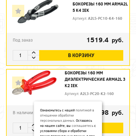
БОКОРЕЗЫ 160 ММ ARMA2L
5 K4 IEK
Артикул:
A2L5-PC10-K4-160
1519.4
руб.
Под заказ
В КОРЗИНУ
БОКОРЕЗЫ 160 ММ
ДИЭЛЕКТРИЧЕСКИЕ ARMA2L 3
K2 IEK
Артикул:
A2L3-PC20-K2-160
792.98
Ознакомьтесь с нашей
политикой в
руб.
В наличии
отношении обработки
персональных данных
. Оставаясь
на нашем сайте, вы
соглашаетесь
с
В КОРЗИНУ
условиями сбора и обработки
ваших персональных данных, в том