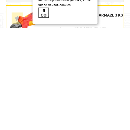
числе файлов cookies.
БОКОРЕЗЫ 160 ММ
Я
СОГЛАСЕН
ДИЭЛЕКТРИЧЕСКИЕ ARMA2L 3 K3
IEK - ЗАКАЗ
Артикул:
A2L3-PC20-K3-160
1435.54
руб.
Под заказ
В КОРЗИНУ
БОКОРЕЗЫ 160 ММ
ДИЭЛЕКТРИЧЕСКИЕ ДО 1000 В
REXANT
Артикул:
12-4614-3
580.71
руб.
В наличии