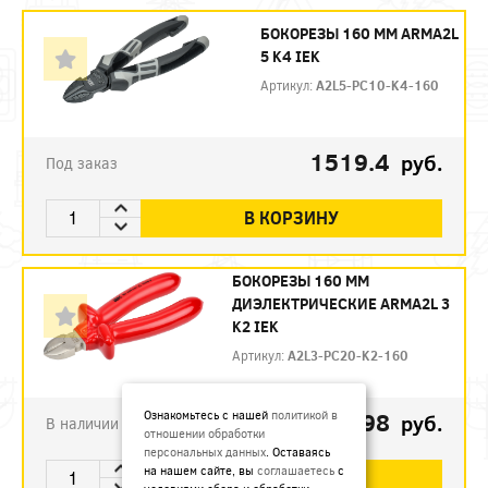
БОКОРЕЗЫ 160 ММ ARMA2L
5 K4 IEK
Артикул:
A2L5-PC10-K4-160
1519.4
руб.
Под заказ
В КОРЗИНУ
БОКОРЕЗЫ 160 ММ
ДИЭЛЕКТРИЧЕСКИЕ ARMA2L 3
K2 IEK
Артикул:
A2L3-PC20-K2-160
792.98
Ознакомьтесь с нашей
политикой в
руб.
В наличии
отношении обработки
персональных данных
. Оставаясь
на нашем сайте, вы
соглашаетесь
с
В КОРЗИНУ