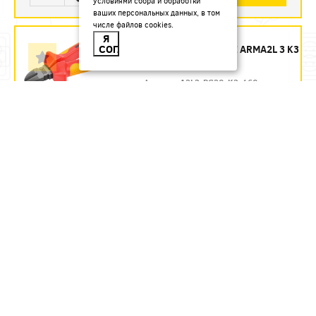
условиями сбора и обработки
ваших персональных данных, в том
числе файлов cookies.
БОКОРЕЗЫ 160 ММ
Я
СОГЛАСЕН
ДИЭЛЕКТРИЧЕСКИЕ ARMA2L 3 K3
IEK - ЗАКАЗ
Артикул:
A2L3-PC20-K3-160
1435.54
руб.
Под заказ
В КОРЗИНУ
БОКОРЕЗЫ 160 ММ
ДИЭЛЕКТРИЧЕСКИЕ ДО 1000 В
REXANT
Артикул:
12-4614-3
580.71
руб.
В наличии