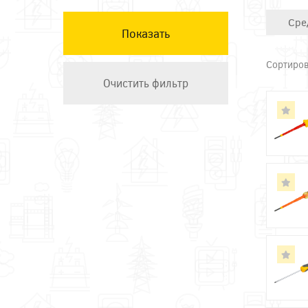
Техэнерго
Сре
Сортиров