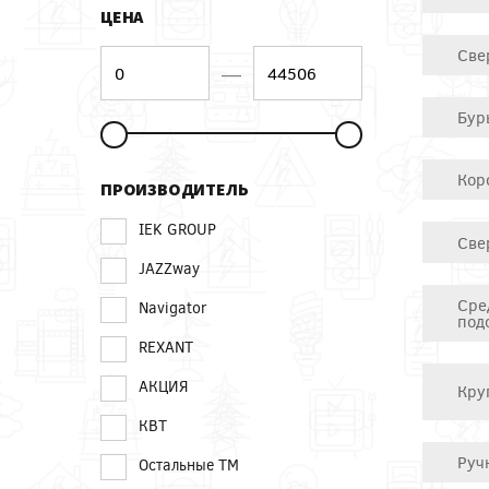
ЦЕНА
Све
—
Бур
Кор
ПРОИЗВОДИТЕЛЬ
IEK GROUP
Све
JAZZway
Сре
Navigator
под
REXANT
АКЦИЯ
Кру
КВТ
Руч
Остальные ТМ