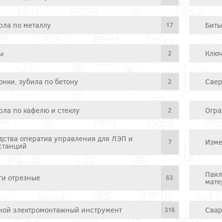
рла по металлу
Биты
17
ы
Ключ
2
онки, зубила по бетону
Свер
2
рла по кафелю и стеклу
Огра
2
дства оператив управления для ЛЭП и
Изме
7
станций
Паял
ги отрезные
63
мате
ной электромонтажный инструмент
Свар
316