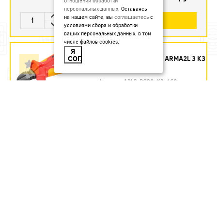
отношении обработки
персональных данных
. Оставаясь
на нашем сайте, вы
соглашаетесь
с
В КОРЗИНУ
условиями сбора и обработки
ваших персональных данных, в том
числе файлов cookies.
БОКОРЕЗЫ 160 ММ
Я
СОГЛАСЕН
ДИЭЛЕКТРИЧЕСКИЕ ARMA2L 3 K3
IEK - ЗАКАЗ
Артикул:
A2L3-PC20-K3-160
1435.54
руб.
Под заказ
В КОРЗИНУ
БОКОРЕЗЫ 160 ММ
ДИЭЛЕКТРИЧЕСКИЕ ДО 1000 В
REXANT
Артикул:
12-4614-3