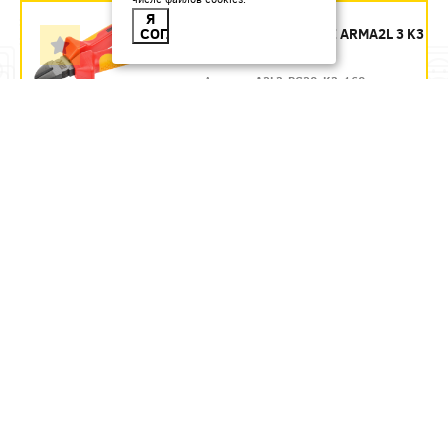
БОКОРЕЗЫ 160 ММ
Я
СОГЛАСЕН
ДИЭЛЕКТРИЧЕСКИЕ ARMA2L 3 K3
IEK - ЗАКАЗ
Артикул:
A2L3-PC20-K3-160
1435.54
руб.
Под заказ
В КОРЗИНУ
БОКОРЕЗЫ 160 ММ
ДИЭЛЕКТРИЧЕСКИЕ ДО 1000 В
REXANT
Артикул:
12-4614-3
580.71
руб.
В наличии
В КОРЗИНУ