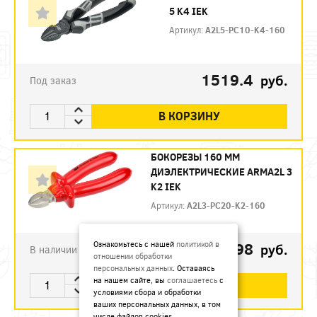
5 K4 IEK
Артикул:
A2L5-PC10-K4-160
1519.4
руб.
Под заказ
В КОРЗИНУ
БОКОРЕЗЫ 160 ММ
ДИЭЛЕКТРИЧЕСКИЕ ARMA2L 3
K2 IEK
Артикул:
A2L3-PC20-K2-160
792.98
Ознакомьтесь с нашей
политикой в
руб.
В наличии
отношении обработки
персональных данных
. Оставаясь
на нашем сайте, вы
соглашаетесь
с
В КОРЗИНУ
условиями сбора и обработки
ваших персональных данных, в том
числе файлов cookies.