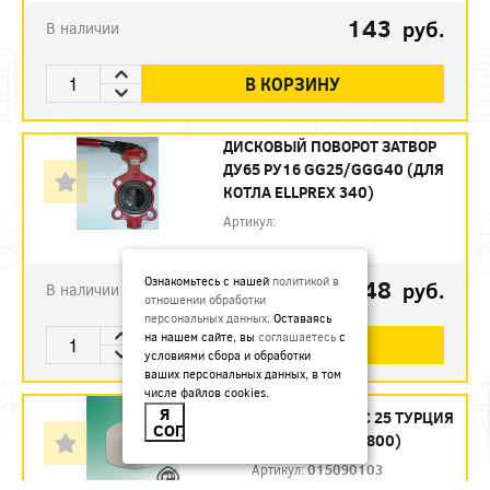
143
руб.
В наличии
В КОРЗИНУ
ДИСКОВЫЙ ПОВОРОТ ЗАТВОР
ДУ65 РУ16 GG25/GGG40 (ДЛЯ
КОТЛА ELLPREX 340)
Артикул:
1748
Ознакомьтесь с нашей
политикой в
руб.
В наличии
отношении обработки
персональных данных
. Оставаясь
на нашем сайте, вы
соглашаетесь
с
В КОРЗИНУ
условиями сбора и обработки
ваших персональных данных, в том
числе файлов cookies.
Я
ЗАГЛУШКА PPRC 25 ТУРЦИЯ
СОГЛАСЕН
БЕЛЫЙ (УП.80/800)
Артикул:
015090103