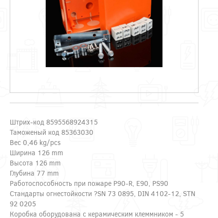
Штрих-код 8595568924315
Таможеный код 85363030
Вес 0,46 kg/pcs
Ширина 126 mm
Высота 126 mm
Глубина 77 mm
Pаботоспособность при пожаре P90-R, E90, PS90
Стандарты огнестойкости ?SN 73 0895, DIN 4102-12, STN
92 0205
Коробка оборудована с керамическим клеммником - 5