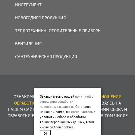
ИНСТРУМЕНТ
НОВОГОДНЯЯ ПРОДУКЦИЯ
ТЕПЛОТЕХНИКА, ОТОПИТЕЛЬНЫЕ ПРИБОРЫ
ВЕНТИЛЯЦИЯ
САНТЕХНИЧЕСКАЯ ПРОДУКЦИЯ
© 2007 — 2026 ООО «БАКО+».
ОЗНАКОМЬТЕСЬ С НАШЕЙ
ПОЛИТИКОЙ В ОТНОШЕНИИ
Ознакомьтесь с нашей
политикой в
отношении обработки
ОБРАБОТКИ ПЕРСОНАЛЬНЫХ ДАННЫХ
. ОСТАВАЯСЬ НА
персональных данных
. Оставаясь
НАШЕМ САЙТЕ, ВЫ
СОГЛАШАЕТЕСЬ
С УСЛОВИЯМИ СБОРА И
на нашем сайте, вы
соглашаетесь
с
ОБРАБОТКИ ВАШИХ ПЕРСОНАЛЬНЫХ ДАННЫХ, В ТОМ ЧИСЛЕ
условиями сбора и обработки
ФАЙЛОВ COOKIES.
ваших персональных данных, в том
числе файлов cookies.
Я