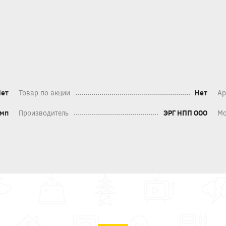
Нет
Товар по акции
Нет
Ар
омп
Производитель
ЭРГ НПП ООО
Мо