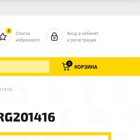
0
Список
Вход в кабинет
избранного
и регистрация
0
КОРЗИНА
201416
ERG201416